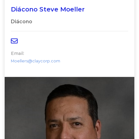
Diácono Steve Moeller
Diácono
Email:
Moellers@claycorp.com