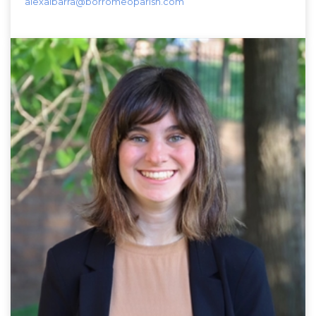
alexaibarra@borromeoparish.com