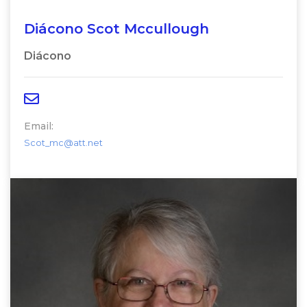
Diácono Scot Mccullough
Diácono
Email:
Scot_mc@att.net