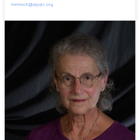
mminich@stpstc.org