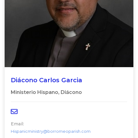
Diácono Carlos Garcia
Ministerio Hispano, Diácono
Email:
Hispanicministry@borromeoparish.com