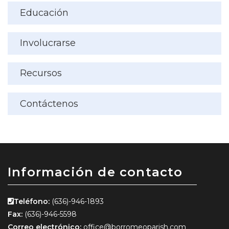
Educación
Involucrarse
Recursos
Contáctenos
Información de contacto
Teléfono:
(636)-946-1893
Fax:
(636)-946-5598
Correo electrónico:
office@borromeoparish.com