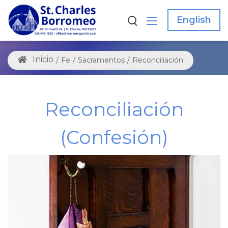
English
/
Fe
/
Sacramentos
/
Reconciliación
Reconciliación
(Confesión)