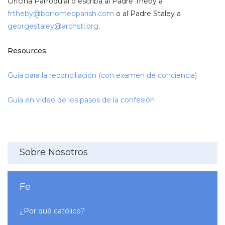
Oficina Parroquial o escriba al Padre Theby a
frtheby@borromeoparish.com
o al Padre Staley a
georgestaley@archstl.org
.
Resources:
Guía para la reconciliación (con examen de conciencia)
Guía en vídeo de los pasos de la confesión
Sobre Nosotros
Fe
¿Por qué católico?